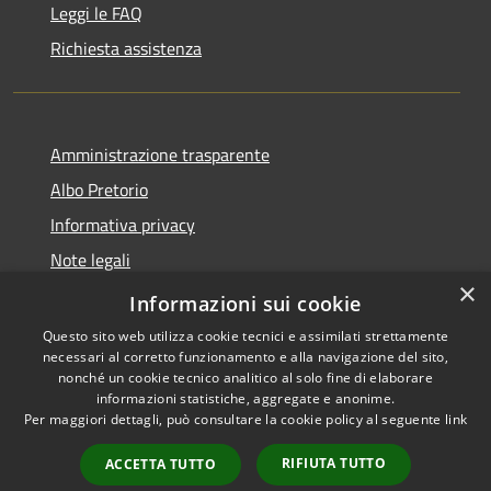
Leggi le FAQ
Richiesta assistenza
Amministrazione trasparente
Albo Pretorio
Informativa privacy
Note legali
×
Dichiarazione di accessibilità
Informazioni sui cookie
Questo sito web utilizza cookie tecnici e assimilati strettamente
necessari al corretto funzionamento e alla navigazione del sito,
nonché un cookie tecnico analitico al solo fine di elaborare
informazioni statistiche, aggregate e anonime.
RSS
Copyright © 2026 • Comune di
Per maggiori dettagli, può consultare la cookie policy al seguente
link
Accessibilità
Martirano • Powered by
Privacy
Municipium
Accesso
•
RIFIUTA TUTTO
ACCETTA TUTTO
Cookie
redazione