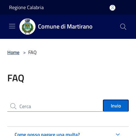
Salta al contenuto principale
Regione Calabria
Comune di Martirano
Home
>
FAQ
FAQ
Cerca nel sito
Invio
Come posso pagare una multa?