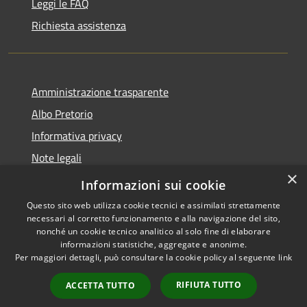
Leggi le FAQ
Richiesta assistenza
Amministrazione trasparente
Albo Pretorio
Informativa privacy
Note legali
×
Dichiarazione di accessibilità
Informazioni sui cookie
Questo sito web utilizza cookie tecnici e assimilati strettamente
necessari al corretto funzionamento e alla navigazione del sito,
nonché un cookie tecnico analitico al solo fine di elaborare
informazioni statistiche, aggregate e anonime.
RSS
Copyright © 2026 • Comune di
Per maggiori dettagli, può consultare la cookie policy al seguente
link
Accessibilità
Martirano • Powered by
Privacy
Municipium
Accesso
•
RIFIUTA TUTTO
ACCETTA TUTTO
Cookie
redazione