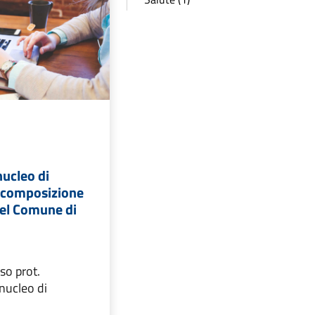
nucleo di
n composizione
el Comune di
so prot.
ucleo di