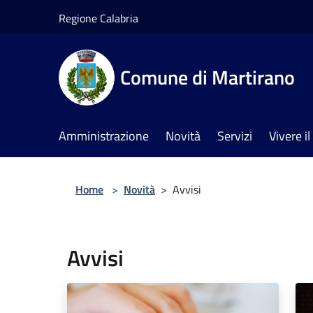
Salta al contenuto principale
Regione Calabria
Comune di Martirano
Amministrazione
Novità
Servizi
Vivere 
Home
>
Novità
>
Avvisi
Avvisi