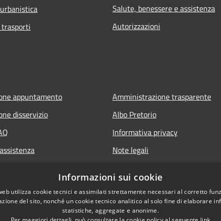
Salute, benessere e assistenza
 urbanistica
Autorizzazioni
 trasporti
ione appuntamento
Amministrazione trasparente
one disservizio
Albo Pretorio
FAQ
Informativa privacy
 assistenza
Note legali
Dichiarazione di accessibilità
Informazioni sui cookie
web utilizza cookie tecnici e assimilati strettamente necessari al corretto fu
azione del sito, nonché un cookie tecnico analitico al solo fine di elaborare i
statistiche, aggregate e anonime.
Per maggiori dettagli, può consultare la cookie policy al seguente
link