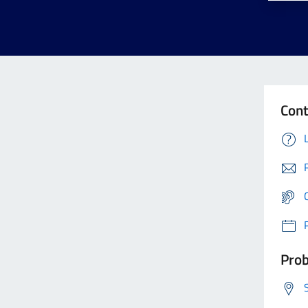
Cont
Prob