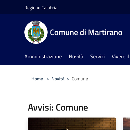
Salta al contenuto principale
Regione Calabria
Comune di Martirano
Amministrazione
Novità
Servizi
Vivere 
Home
>
Novità
>
Comune
Avvisi: Comune