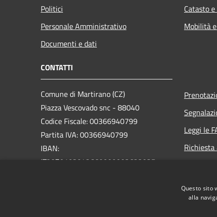
Politici
Catasto e
Personale Amministrativo
Mobilità e
Documenti e dati
CONTATTI
Comune di Martirano (CZ)
Prenotaz
Piazza Vescovado snc - 88040
Segnalazi
Codice Fiscale: 00366940799
Leggi le 
Partita IVA: 00366940799
Richiesta
IBAN:
IT28Z0103042660000003622035
PEC:
segreteria.martirano@asmepec.it
Questo sito 
Centralino Unico: +39 0968 99040
alla navig