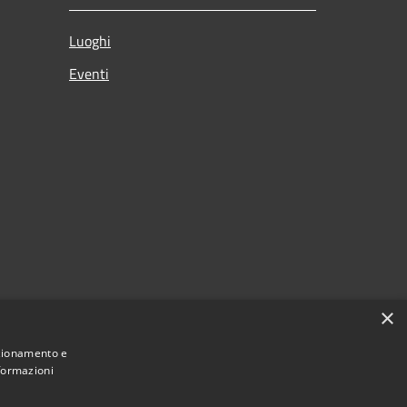
Luoghi
Eventi
×
nzionamento e
nformazioni