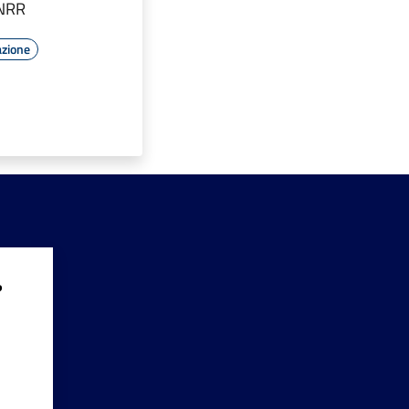
PNRR
azione
?