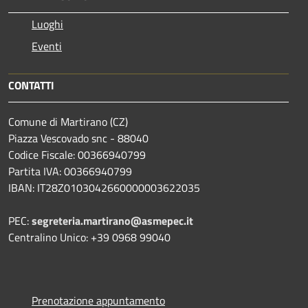
Luoghi
Eventi
CONTATTI
Comune di Martirano (CZ)
Piazza Vescovado snc - 88040
Codice Fiscale: 00366940799
Partita IVA: 00366940799
IBAN: IT28Z0103042660000003622035
PEC:
segreteria.martirano@asmepec.it
Centralino Unico: +39 0968 99040
Prenotazione appuntamento