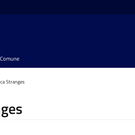
il Comune
uca Stranges
nges