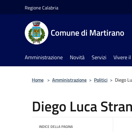
Salta al contenuto principale
Regione Calabria
Comune di Martirano
Amministrazione
Novità
Servizi
Vivere 
Home
>
Amministrazione
>
Politici
>
Diego L
Diego Luca Stra
INDICE DELLA PAGINA