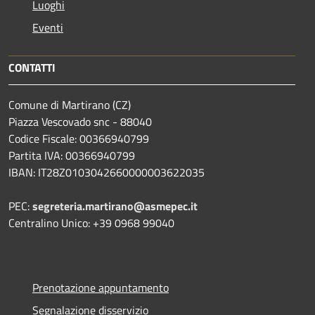
Luoghi
Eventi
CONTATTI
Comune di Martirano (CZ)
Piazza Vescovado snc - 88040
Codice Fiscale: 00366940799
Partita IVA: 00366940799
IBAN: IT28Z0103042660000003622035
PEC:
segreteria.martirano@asmepec.it
Centralino Unico: +39 0968 99040
Prenotazione appuntamento
Segnalazione disservizio