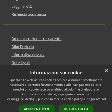
Leggi le FAQ
Richiesta assistenza
Amministrazione trasparente
Albo Pretorio
Informativa privacy
Note legali
×
Dichiarazione di accessibilità
Informazioni sui cookie
Questo sito web utilizza cookie tecnici e assimilati strettamente
necessari al corretto funzionamento e alla navigazione del sito,
nonché un cookie tecnico analitico al solo fine di elaborare
informazioni statistiche, aggregate e anonime.
RSS
Copyright © 2026 • Comune di
Per maggiori dettagli, può consultare la cookie policy al seguente
link
Accessibilità
Martirano • Powered by
Privacy
Municipium
Accesso
•
RIFIUTA TUTTO
ACCETTA TUTTO