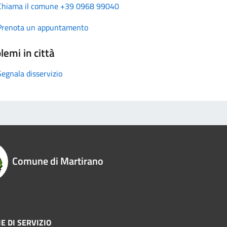
Chiama il comune +39 0968 99040
Prenota un appuntamento
lemi in città
Segnala disservizio
Comune di Martirano
E DI SERVIZIO