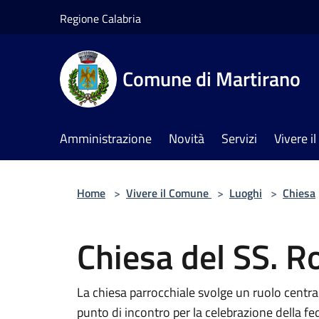
Salta al contenuto principale
Regione Calabria
Comune di Martirano
Amministrazione
Novità
Servizi
Vivere 
Home
>
Vivere il Comune
>
Luoghi
>
Chiesa
Chiesa del SS. R
La chiesa parrocchiale svolge un ruolo central
punto di incontro per la celebrazione della fed