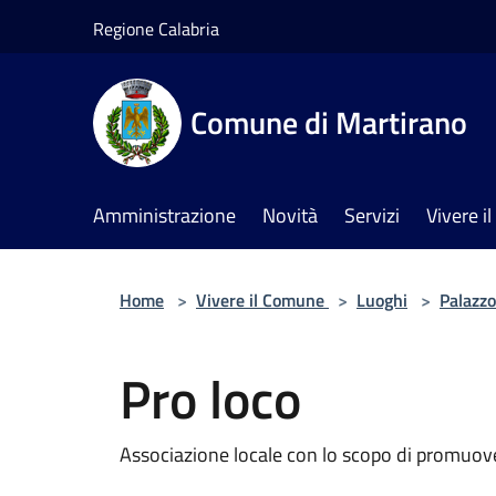
Salta al contenuto principale
Regione Calabria
Comune di Martirano
Amministrazione
Novità
Servizi
Vivere 
Home
>
Vivere il Comune
>
Luoghi
>
Palazzo
Pro loco
Associazione locale con lo scopo di promuover