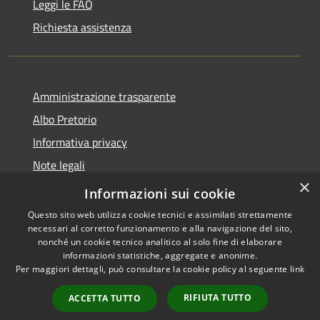
Leggi le FAQ
Richiesta assistenza
Amministrazione trasparente
Albo Pretorio
Informativa privacy
Note legali
×
Dichiarazione di accessibilità
Informazioni sui cookie
Questo sito web utilizza cookie tecnici e assimilati strettamente
necessari al corretto funzionamento e alla navigazione del sito,
nonché un cookie tecnico analitico al solo fine di elaborare
informazioni statistiche, aggregate e anonime.
RSS
Copyright © 2026 • Comune di
Per maggiori dettagli, può consultare la cookie policy al seguente
link
Accessibilità
Martirano • Powered by
Privacy
Municipium
Accesso
•
RIFIUTA TUTTO
ACCETTA TUTTO
Cookie
redazione