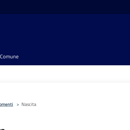
il Comune
omenti
>
Nascita