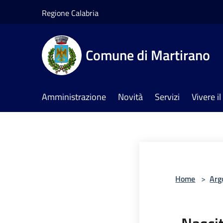
Salta al contenuto principale
Regione Calabria
Comune di Martirano
Amministrazione
Novità
Servizi
Vivere 
Home
>
Arg