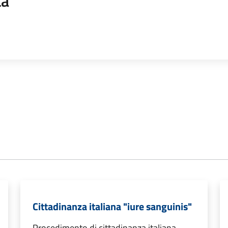
ta
Cittadinanza italiana "iure sanguinis"
Procedimento di cittadinanza italiana