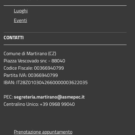
Luoghi
Eventi
CONTATTI
Comune di Martirano (CZ)
Piazza Vescovado snc - 88040
Codice Fiscale: 00366940799
Partita IVA: 00366940799
IBAN: IT28Z0103042660000003622035
PEC:
segreteria.martirano@asmepec.it
Centralino Unico: +39 0968 99040
Prenotazione appuntamento