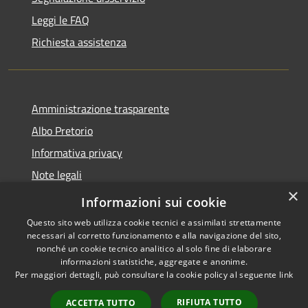
Leggi le FAQ
Richiesta assistenza
Amministrazione trasparente
Albo Pretorio
Informativa privacy
Note legali
×
Dichiarazione di accessibilità
Informazioni sui cookie
Questo sito web utilizza cookie tecnici e assimilati strettamente
necessari al corretto funzionamento e alla navigazione del sito,
nonché un cookie tecnico analitico al solo fine di elaborare
informazioni statistiche, aggregate e anonime.
RSS
Copyright © 2026 • Comune di
Per maggiori dettagli, può consultare la cookie policy al seguente
link
Accessibilità
Martirano • Powered by
Privacy
Municipium
Accesso
•
RIFIUTA TUTTO
ACCETTA TUTTO