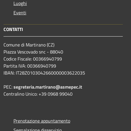
Luoghi
Eventi
CONTATTI
Comune di Martirano (CZ)
Piazza Vescovado snc - 88040
Codice Fiscale: 00366940799
Partita IVA: 00366940799
IBAN: IT28Z0103042660000003622035
PEC:
segreteria.martirano@asmepec.it
Centralino Unico: +39 0968 99040
Prenotazione appuntamento
Segnalazione disservizio