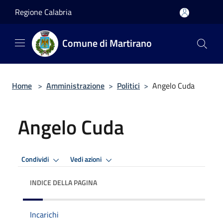
Salta al contenuto principale
Regione Calabria
Comune di Martirano
Home
>
Amministrazione
>
Politici
>
Angelo Cuda
Angelo Cuda
Condividi
Vedi azioni
INDICE DELLA PAGINA
Incarichi