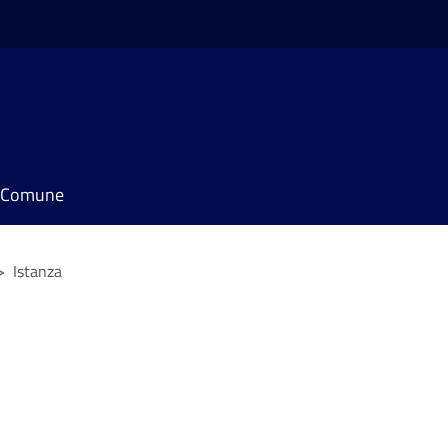
il Comune
>
Istanza