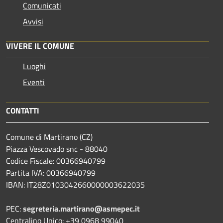
Comunicati
Avvisi
VIVERE IL COMUNE
Luoghi
Eventi
CONTATTI
Comune di Martirano (CZ)
Piazza Vescovado snc - 88040
Codice Fiscale: 00366940799
Partita IVA: 00366940799
IBAN: IT28Z0103042660000003622035
PEC:
segreteria.martirano@asmepec.it
Centralino Unico: +39 0968 99040