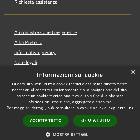
Richiesta assistenza
Amministrazione trasparente
Albo Pretorio
Informativa privacy
Note legali
×
Dichiarazione di accessibilità
Informazioni sui cookie
Questo sito web utilizza cookie tecnici e assimilati strettamente
necessari al corretto funzionamento e alla navigazione del sito,
nonché un cookie tecnico analitico al solo fine di elaborare
informazioni statistiche, aggregate e anonime.
RSS
Copyright © 2026 • Comune di
Per maggiori dettagli, può consultare la cookie policy al seguente
link
Accessibilità
Martirano • Powered by
Privacy
Municipium
Accesso
•
RIFIUTA TUTTO
ACCETTA TUTTO
Cookie
redazione
Mappa del sito
MOSTRA DETTAGLI