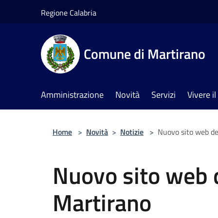
Salta al contenuto principale
Regione Calabria
Comune di Martirano
Amministrazione
Novità
Servizi
Vivere 
Home
>
Novità
>
Notizie
>
Nuovo sito web de
Nuovo sito web 
Martirano