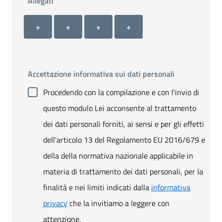
Allegati
Allegato 1
Allegato 2
Allegato 3
Allegato 4
+ Carica allegato 1
+ Carica allegato 2
+ Carica allegato 3
+ Carica allegato 4
+
+
+
+
Accettazione informativa sui dati personali
Procedendo con la compilazione e con l'invio di
questo modulo Lei acconsente al trattamento
dei dati personali forniti, ai sensi e per gli effetti
dell'articolo 13 del Regolamento EU 2016/679 e
della della normativa nazionale applicabile in
materia di trattamento dei dati personali, per la
finalità e nei limiti indicati dalla
informativa
privacy
che la invitiamo a leggere con
attenzione.