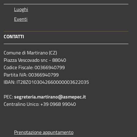
Luoghi
Eventi
CONTATTI
Comune di Martirano (CZ)
Piazza Vescovado snc - 88040
Codice Fiscale: 00366940799
Partita IVA: 00366940799
IBAN: IT28Z0103042660000003622035
PEC:
segreteria.martirano@asmepec.it
Centralino Unico: +39 0968 99040
Prenotazione appuntamento