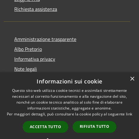
Richiesta assistenza
Amministrazione trasparente
Albo Pretorio
Informativa privacy
Note legali
×
Dichiarazione di accessibilità
Informazioni sui cookie
Questo sito web utilizza cookie tecnici e assimilati strettamente
necessari al corretto funzionamento e alla navigazione del sito,
nonché un cookie tecnico analitico al solo fine di elaborare
informazioni statistiche, aggregate e anonime.
RSS
Copyright © 2026 • Comune di
Per maggiori dettagli, può consultare la cookie policy al seguente
link
Accessibilità
Martirano • Powered by
Privacy
Municipium
Accesso
•
RIFIUTA TUTTO
ACCETTA TUTTO
Cookie
redazione