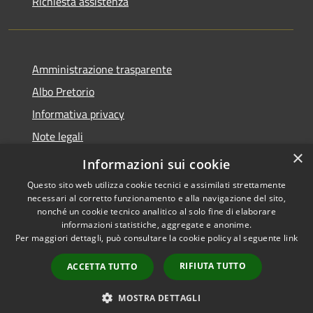
Richiesta assistenza
Amministrazione trasparente
Albo Pretorio
Informativa privacy
Note legali
×
Dichiarazione di accessibilità
Informazioni sui cookie
Questo sito web utilizza cookie tecnici e assimilati strettamente
necessari al corretto funzionamento e alla navigazione del sito,
nonché un cookie tecnico analitico al solo fine di elaborare
informazioni statistiche, aggregate e anonime.
RSS
Copyright © 2026 • Comune di
Per maggiori dettagli, può consultare la cookie policy al seguente
link
Accessibilità
Martirano • Powered by
Privacy
Municipium
Accesso
•
RIFIUTA TUTTO
ACCETTA TUTTO
Cookie
redazione
Mappa del sito
MOSTRA DETTAGLI