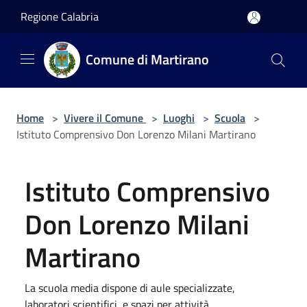
Salta al contenuto principale
Regione Calabria
Comune di Martirano
Home
>
Vivere il Comune
>
Luoghi
>
Scuola
>
Istituto Comprensivo Don Lorenzo Milani Martirano
Istituto Comprensivo
Don Lorenzo Milani
Martirano
La scuola media dispone di aule specializzate,
laboratori scientifici, e spazi per attività