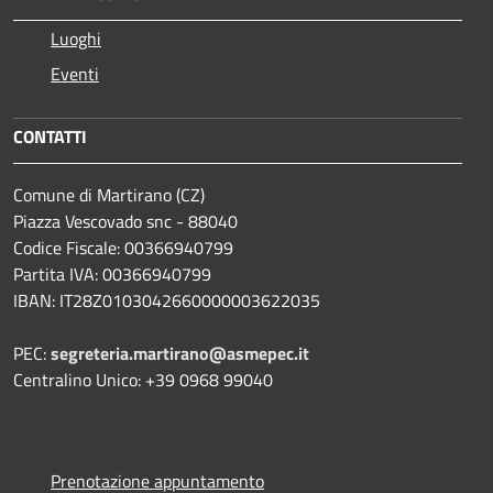
Luoghi
Eventi
CONTATTI
Comune di Martirano (CZ)
Piazza Vescovado snc - 88040
Codice Fiscale: 00366940799
Partita IVA: 00366940799
IBAN: IT28Z0103042660000003622035
PEC:
segreteria.martirano@asmepec.it
Centralino Unico: +39 0968 99040
Prenotazione appuntamento