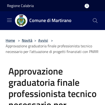
Salta al contenuto principale
Regione Calabria
Comune di Martirano
Home
>
Novità
>
Avvisi
>
Approvazione graduatoria finale professionista tecnico
necessario per l'attuazione di progetti finanziati con PNRR
Approvazione
graduatoria finale
professionista tecnico
necessario per