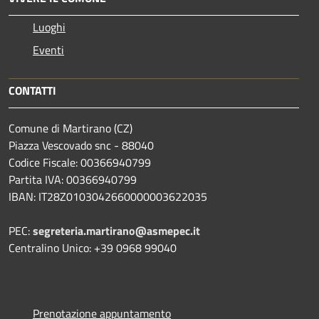
Luoghi
Eventi
CONTATTI
Comune di Martirano (CZ)
Piazza Vescovado snc - 88040
Codice Fiscale: 00366940799
Partita IVA: 00366940799
IBAN: IT28Z0103042660000003622035
PEC:
segreteria.martirano@asmepec.it
Centralino Unico: +39 0968 99040
Prenotazione appuntamento