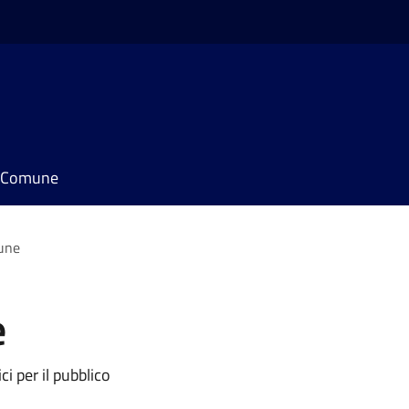
il Comune
mune
e
ci per il pubblico