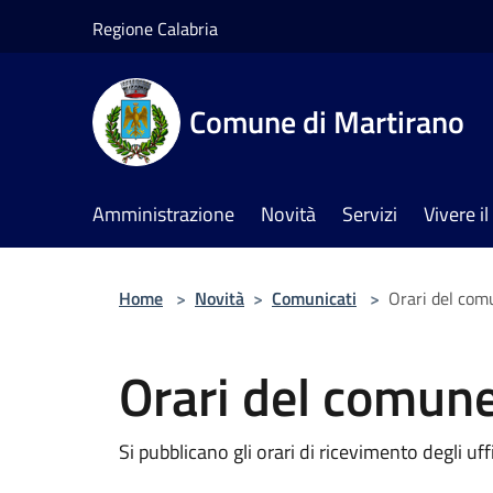
Salta al contenuto principale
Regione Calabria
Comune di Martirano
Amministrazione
Novità
Servizi
Vivere 
Home
>
Novità
>
Comunicati
>
Orari del co
Orari del comun
Si pubblicano gli orari di ricevimento degli uffi