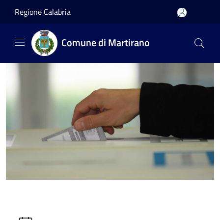
Salta al contenuto principale
Regione Calabria
Comune di Martirano