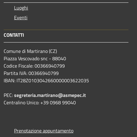
Luoghi
Eventi
CONTATTI
Comune di Martirano (CZ)
Piazza Vescovado snc - 88040
Codice Fiscale: 00366940799
Partita IVA: 00366940799
IBAN: IT28Z0103042660000003622035
PEC:
segreteria.martirano@asmepec.it
Centralino Unico: +39 0968 99040
Prenotazione appuntamento