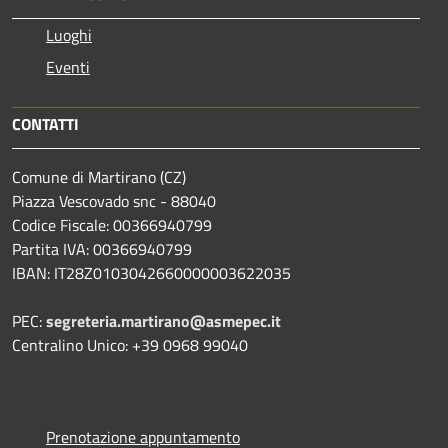
Luoghi
Eventi
CONTATTI
Comune di Martirano (CZ)
Piazza Vescovado snc - 88040
Codice Fiscale: 00366940799
Partita IVA: 00366940799
IBAN: IT28Z0103042660000003622035
PEC:
segreteria.martirano@asmepec.it
Centralino Unico: +39 0968 99040
Prenotazione appuntamento