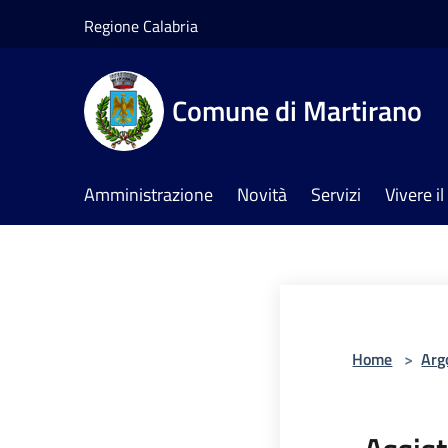
Salta al contenuto principale
Regione Calabria
Comune di Martirano
Amministrazione
Novità
Servizi
Vivere 
Home
>
Arg