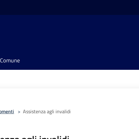
il Comune
omenti
>
Assistenza agli invalidi